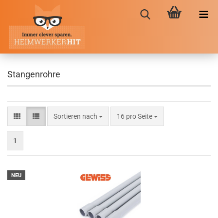
Stangenrohre
Sortieren nach
pro Seite
Sortieren nach
16 pro Seite
1
NEU