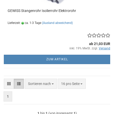
GEWISS Stangenrohr Isolierrohr Elektrorohr
Lieferzeit:
ca. 1-3 Tage
(Ausland abweichend)
ab 21,03 EUR
inkl. 19% MwSt. zzgl.
Versand
ZUM ARTIKEL
Sortieren nach
pro Seite
Sortieren nach
16 pro Seite
1
1
bis
1
(von insgesamt
1
)