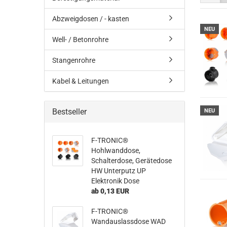
Abzweigdosen / - kasten
NEU
Well- / Betonrohre
Stangenrohre
Kabel & Leitungen
Bestseller
NEU
F-TRONIC®
Hohlwanddose,
Schalterdose, Gerätedose
HW Unterputz UP
Elektronik Dose
ab 0,13 EUR
F-TRONIC®
Wandauslassdose WAD