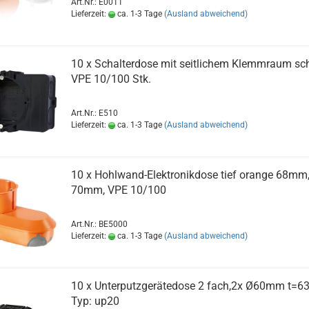
Art.Nr.: E0011
Lieferzeit:
ca. 1-3 Tage
(Ausland abweichend)
10 x Schalterdose mit seitlichem Klemmraum sc
VPE 10/100 Stk.
Art.Nr.: E510
Lieferzeit:
ca. 1-3 Tage
(Ausland abweichend)
10 x Hohlwand-Elektronikdose tief orange 68mm,
70mm, VPE 10/100
Art.Nr.: BE5000
Lieferzeit:
ca. 1-3 Tage
(Ausland abweichend)
10 x Unterputzgerätedose 2 fach,2x Ø60mm t=
Typ: up20