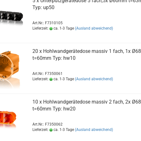
5 x Unterputzgerätedose 5 fach,5x Ø60mm t=6
Typ: up50
Art.Nr.: F7310105
Lieferzeit:
ca. 1-3 Tage
(Ausland abweichend)
20 x Hohlwandgerätedose massiv 1 fach, 1x Ø6
t=60mm Typ: hw10
Art.Nr.: F7350061
Lieferzeit:
ca. 1-3 Tage
(Ausland abweichend)
10 x Hohlwandgerätedose massiv 2 fach, 2x Ø6
t=60mm Typ: hw20
Art.Nr.: F7350062
Lieferzeit:
ca. 1-3 Tage
(Ausland abweichend)