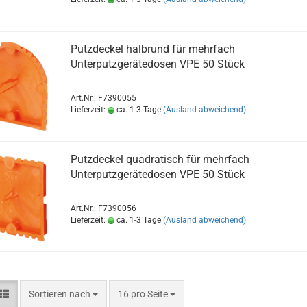
Putzdeckel halbrund für mehrfach
Unterputzgerätedosen VPE 50 Stück
Art.Nr.: F7390055
Lieferzeit:
ca. 1-3 Tage
(Ausland abweichend)
Putzdeckel quadratisch für mehrfach
Unterputzgerätedosen VPE 50 Stück
Art.Nr.: F7390056
Lieferzeit:
ca. 1-3 Tage
(Ausland abweichend)
Sortieren nach
pro Seite
Sortieren nach
16 pro Seite