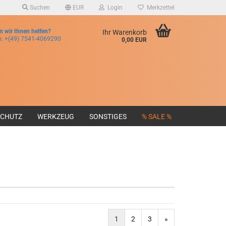
Suchen
EUR
Login
Merkzettel
 wir Ihnen helfen?
Ihr Warenkorb
n:
+(49) 7541-4069290
0,00 EUR
SCHUTZ
WERKZEUG
SONSTIGES
% SALE %
1
2
3
»