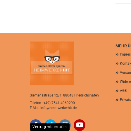
MEHR ÜB
Impre
Kontak
Versan
Widerr
AGB
Siemensstraße 12/1, 88048 Friedrichshafen
Privat
Telefon
+(49) 7541-4069290
E-Mail
info@heimwerkerhit.de
Vertrag widerrufen