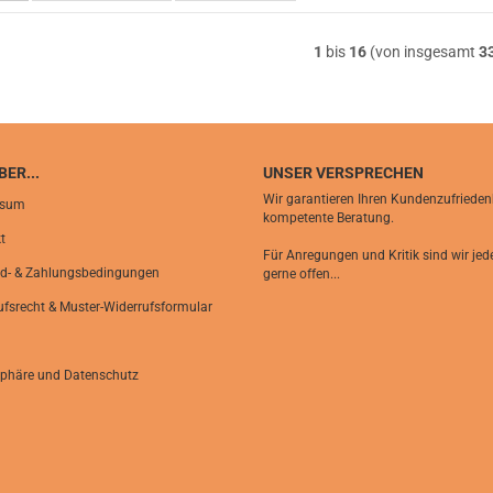
1
bis
16
(von insgesamt
3
ER...
UNSER VERSPRECHEN
Wir garantieren Ihren Kundenzufrieden
ssum
kompetente Beratung.
t
Für Anregungen und Kritik sind wir jede
d- & Zahlungsbedingungen
gerne offen...
ufsrecht & Muster-Widerrufsformular
sphäre und Datenschutz