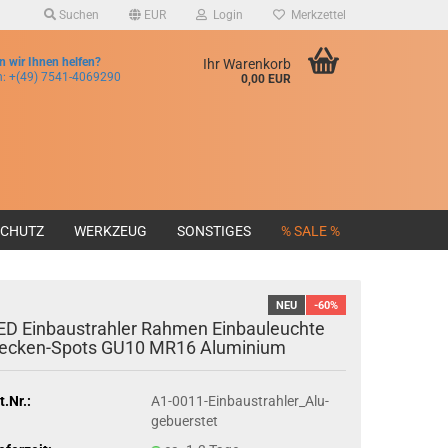
Suchen
EUR
Login
Merkzettel
 wir Ihnen helfen?
Ihr Warenkorb
n:
+(49) 7541-4069290
0,00 EUR
SCHUTZ
WERKZEUG
SONSTIGES
% SALE %
NEU
-60%
ED Einbaustrahler Rahmen Einbauleuchte
ecken-Spots GU10 MR16 Aluminium
t.Nr.:
A1-0011-Einbaustrahler_Alu-
gebuerstet