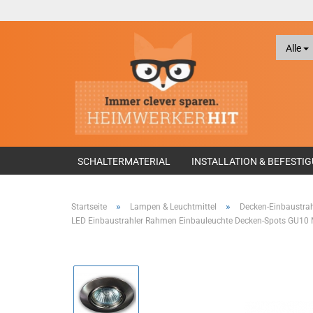
Alle
SCHALTERMATERIAL
INSTALLATION & BEFESTI
»
»
Startseite
Lampen & Leuchtmittel
Decken-Einbaustrah
LED Einbaustrahler Rahmen Einbauleuchte Decken-Spots GU10