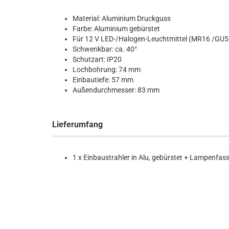
Material: Aluminium Druckguss
Farbe: Aluminium gebürstet
Für 12 V LED-/Halogen-Leuchtmittel (MR16 /GU5.
Schwenkbar: ca. 40°
Schutzart: IP20
Lochbohrung: 74 mm
Einbautiefe: 57 mm
Außendurchmesser: 83 mm
Lieferumfang
1 x
Einbaustrahler in Alu, gebürstet + Lampenfas