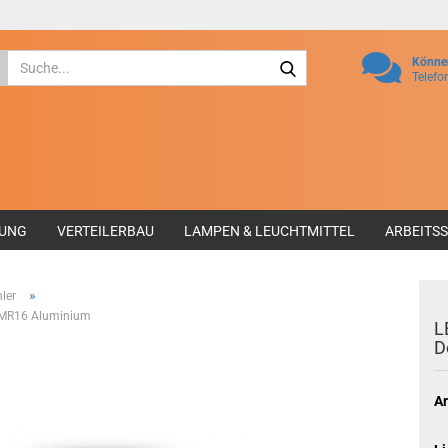
Suche...
Können
Telefo
GUNG
VERTEILERBAU
LAMPEN & LEUCHTMITTEL
ARBEITS
»
ler
 MR16 Aluminium
L
D
Ar