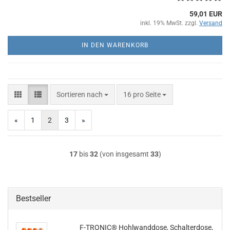
59,01 EUR
inkl. 19% MwSt. zzgl.
Versand
IN DEN WARENKORB
Sortieren nach
pro Seite
Sortieren nach
16 pro Seite
«
1
2
3
»
17
bis
32
(von insgesamt
33
)
Bestseller
F-TRONIC® Hohlwanddose, Schalterdose,