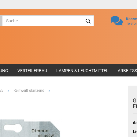
Suche...
Können
Telefo
GUNG
VERTEILERBAU
LAMPEN & LEUCHTMITTEL
ARBEITS
»
»
55
Reinweiß glänzend
G
E
Ar
Li