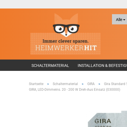
Alle
SCHALTERMATERIAL
INSTALLATION & BEFESTI
»
»
»
Startseite
Schaltermaterial
GIRA
Gira Standard 
GIRA, LED-Dimmeins. 20 - 200 W Dreh-Aus Einsatz (030000)