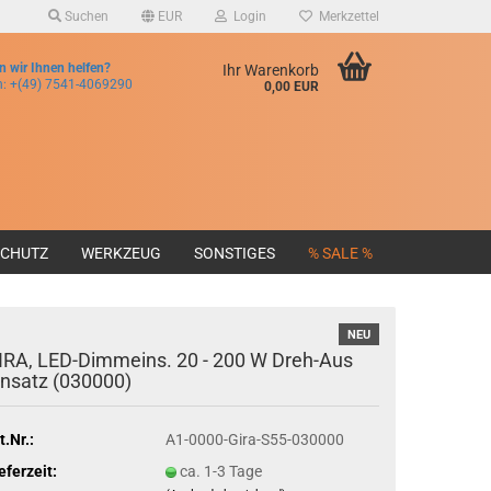
Suchen
EUR
Login
Merkzettel
 wir Ihnen helfen?
Ihr Warenkorb
n:
+(49) 7541-4069290
0,00 EUR
SCHUTZ
WERKZEUG
SONSTIGES
% SALE %
NEU
IRA, LED-Dimmeins. 20 - 200 W Dreh-Aus
insatz (030000)
t.Nr.:
A1-0000-Gira-S55-030000
eferzeit:
ca. 1-3 Tage