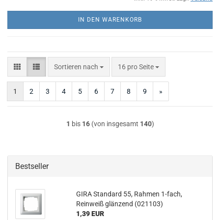
IN DEN WARENKORB
Sortieren nach
pro Seite
Sortieren nach
16 pro Seite
1
2
3
4
5
6
7
8
9
»
1
bis
16
(von insgesamt
140
)
Bestseller
GIRA Standard 55, Rahmen 1-fach,
Reinweiß glänzend (021103)
1,39 EUR