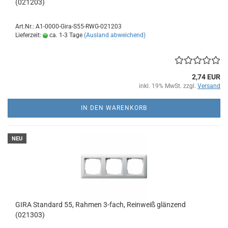
(021203)
Art.Nr.: A1-0000-Gira-S55-RWG-021203
Lieferzeit:
ca. 1-3 Tage
(Ausland abweichend)
2,74 EUR
inkl. 19% MwSt. zzgl.
Versand
IN DEN WARENKORB
NEU
GIRA Standard 55, Rahmen 3-fach, Reinweiß glänzend
(021303)