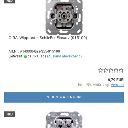
NEU
GIRA, Wipptaster Schließer Einsatz (015100)
Art.Nr.: A1-0000-Gira-S55-015100
Lieferzeit:
ca. 1-3 Tage
(Ausland abweichend)
6,79 EUR
inkl. 19% MwSt. zzgl.
Versand
IN DEN WARENKORB
NEU